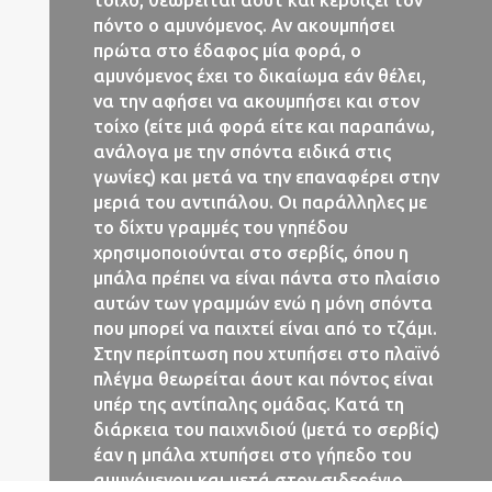
τοίχο, θεωρείται άουτ και κερδίζει τον
πόντο ο αμυνόμενος. Αν ακουμπήσει
πρώτα στο έδαφος μία φορά, ο
αμυνόμενος έχει το δικαίωμα εάν θέλει,
να την αφήσει να ακουμπήσει και στον
τoίχο (είτε μιά φορά είτε και παραπάνω,
ανάλογα με την σπόντα ειδικά στις
γωνίες) και μετά να την επαναφέρει στην
μεριά του αντιπάλου. Οι παράλληλες με
το δίχτυ γραμμές του γηπέδου
χρησιμοποιούνται στο σερβίς, όπου η
μπάλα πρέπει να είναι πάντα στο πλαίσιο
αυτών των γραμμών ενώ η μόνη σπόντα
που μπορεί να παιχτεί είναι από το τζάμι.
Στην περίπτωση που χτυπήσει στο πλαϊνό
πλέγμα θεωρείται άουτ και πόντος είναι
υπέρ της αντίπαλης ομάδας. Κατά τη
διάρκεια του παιχνιδιού (μετά το σερβίς)
έαν η μπάλα χτυπήσει στο γήπεδο του
αμυνόμενου και μετά στον σιδερένιο